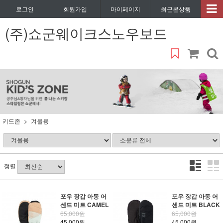
로그인
회원가입
마이페이지
최근본상품
(주)쇼군웨이크스노우보드
키드존
겨울용
정렬
포우 장갑 아동 어
포우 장갑 아동 어
센드 미트 CAMEL
센드 미트 BLACK
65,000원
65,000원
45,000원
45,000원