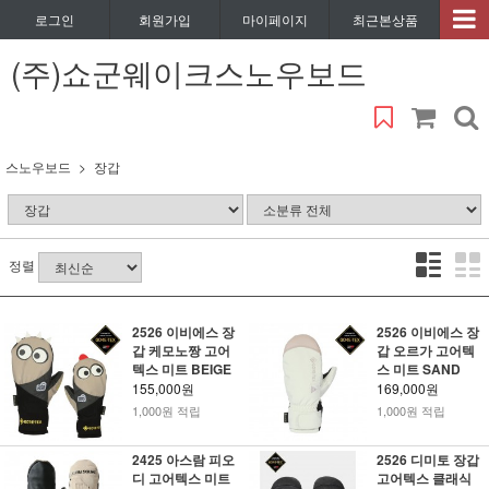
로그인
회원가입
마이페이지
최근본상품
(주)쇼군웨이크스노우보드
스노우보드
장갑
정렬
2526 이비에스 장
2526 이비에스 장
갑 케모노짱 고어
갑 오르가 고어텍
텍스 미트 BEIGE
스 미트 SAND
155,000원
169,000원
1,000원 적립
1,000원 적립
2425 아스람 피오
2526 디미토 장갑
디 고어텍스 미트
고어텍스 클래식