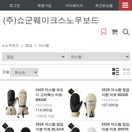
로그인
회원가입
마이페이지
최근본상품
(주)쇼군웨이크스노우보드
스노우보드
장갑
아스람
정렬
2425 아스람 피오
2526 아스람 장갑
디 고어텍스 미트
이븐 미트 BEIGE
BEIGE
119,000원
163,000원
107,000원
114,000원
1,000원 적립
2526 아스람 장갑
2526 아스람 장갑
이븐 미트 BLACK
이븐 미트 WHITE