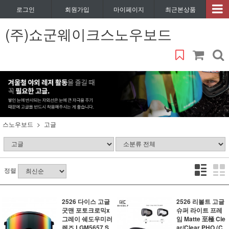
로그인
회원가입
마이페이지
최근본상품
(주)쇼군웨이크스노우보드
스노우보드
고글
정렬
2526 다이스 고글
2526 리볼트 고글
굿맨 포토크로믹x
슈퍼 라이트 프레
그레이 쉐도우미러
임 Matte 至極 Cle
렌즈 LGM5657 S
ar/Clear PHO (C