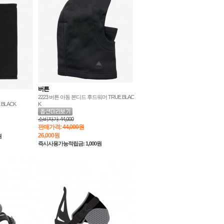
버튼
2223 버튼 아동 본디드 후드워머 TRUE BLAC
 BLACK
K
소비자가:
44,000
판매가격:
44,000원
26,000
원
원
즉시사용가능적립금: 1,000원