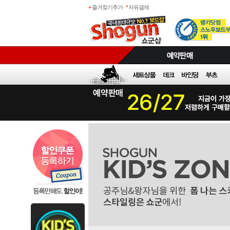
+
즐겨찾기추가
*
자유결제