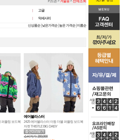
>
>
전체조회
키드존
겨울용
고글
악세사리
|
|
|
신상품순
낮은가격순
높은 가격순
이름순
에어블라스터
블 퍼플링 보드복
2425 에어블라스터 아동 더블 퍼플링 보드복
자켓 THISTLE BIG DAISY
소비자가:
200,000