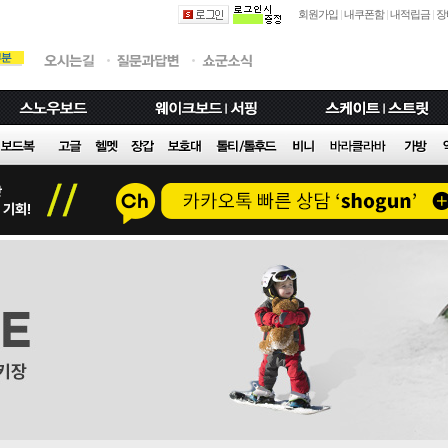
회원가입
|
내쿠폰함
|
내적립금
|
장