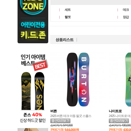
세트
데크
헬멧
장갑
버튼
나이트로
2425 버튼 데크 아동 필굿 스몰스
2425 나이트로 
소비자가:
544,000
소비자가:
430,000
판매가격:
544,000원
판매가격:
430,