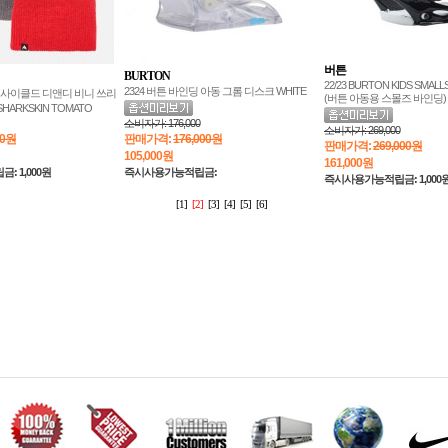
버튼
BURTON
22/23 BURTON KIDS SMALL
2324 버튼 바인딩 아동 그롬 디스크 WHITE
 리사이클드 디앤디 비니 쓰리
(버튼 아동용 스몰즈 바인딩)
SHARKSKIN TOMATO
소비자가:
176,000
소비자가:
269,000
00원
판매가격:
176,000원
판매가격:
269,000원
105,000
원
161,000
원
 1,000원
즉시사용가능적립금:
즉시사용가능적립금: 1,000
[1]
[2]
[3]
[4]
[5]
[6]