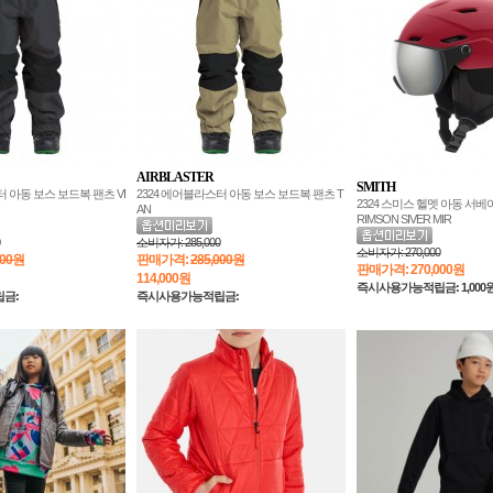
AIRBLASTER
SMITH
터 아동 보스 보드복 팬츠 VI
2324 에어블라스터 아동 보스 보드복 팬츠 T
2324 스미스 헬멧 아동 서베이
AN
RIMSON SIVER MIR
소비자가:
285,000
소비자가:
270,000
000원
판매가격:
285,000원
판매가격:
270,000원
114,000
원
즉시사용가능적립금: 1,000
금:
즉시사용가능적립금: