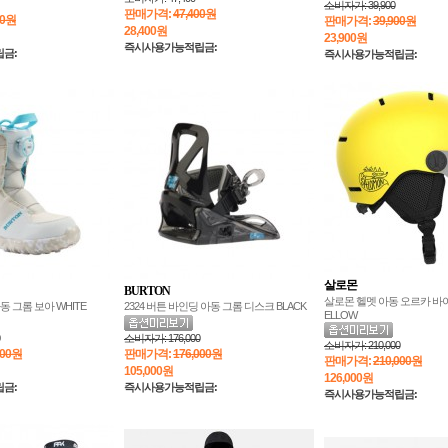
소비자가:
39,900
판매가격:
47,400원
00원
판매가격:
39,900원
28,400
원
23,900
원
즉시사용가능적립금:
금:
즉시사용가능적립금:
살로몬
BURTON
살로몬 헬멧 아동 오르카 바이저
아동 그롬 보아 WHITE
2324 버튼 바인딩 아동 그롬 디스크 BLACK
ELLOW
소비자가:
176,000
소비자가:
210,000
000원
판매가격:
176,000원
판매가격:
210,000원
105,000
원
126,000
원
금:
즉시사용가능적립금:
즉시사용가능적립금: