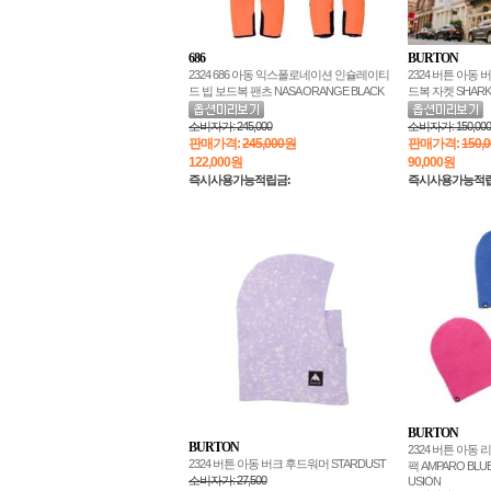
686
BURTON
2324 686 아동 익스폴로네이션 인슐레이티
2324 버튼 아동
드 빕 보드복 팬츠 NASA ORANGE BLACK
드복 자켓 SHARK
소비자가:
245,000
소비자가:
150,000
판매가격:
245,000원
판매가격:
150,
122,000
원
90,000
원
즉시사용가능적립금:
즉시사용가능적립
BURTON
BURTON
2324 버튼 아동
2324 버튼 아동 버크 후드워머 STARDUST
팩 AMPARO BLUE
소비자가:
27,500
USION