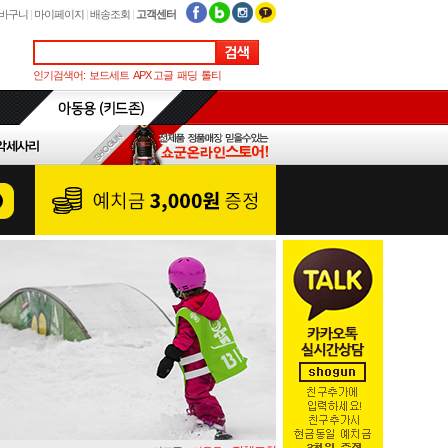
바구니
|
마이페이지
|
배송조회
|
고객센터
인기검색어:
보드세트
APX 고글
패딩
톨티