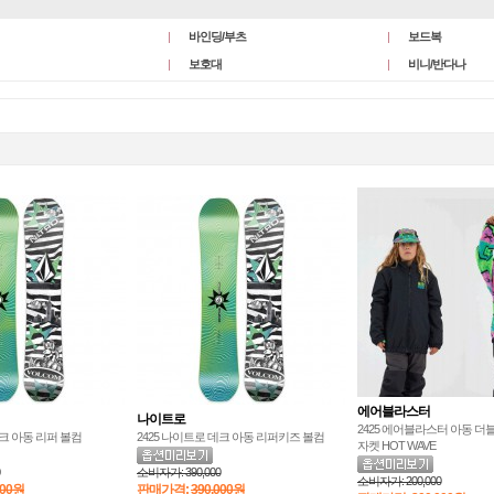
바인딩/부츠
보드복
보호대
비니/반다나
에어블라스터
나이트로
2425 에어블라스터 아동 더
데크 아동 리퍼 볼컴
2425 나이트로 데크 아동 리퍼키즈 볼컴
자켓 HOT WAVE
소비자가:
390,000
소비자가:
200,000
000원
판매가격:
390,000원