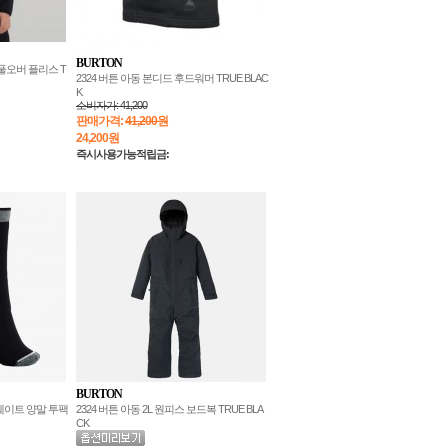
BURTON
 풀오버 플리스 T
2324 버튼 아동 본디드 후드워머 TRUE BLAC
K
소비자가:
41,200
판매가격:
41,200원
24,200
원
즉시사용가능적립금:
BURTON
드웨이트 양말 투팩
2324 버튼 아동 2L 원피스 보드복 TRUE BLA
CK