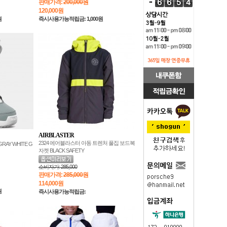
판매가격:
200,000원
120,000
원
원
즉시사용가능적립금: 1,000원
AIRBLASTER
2324 에어블라스터 아동 트렌처 풀집 보드복
RAY WHITE G
자켓 BLACK SAFETY
소비자가:
285,000
판매가격:
285,000원
114,000
원
원
즉시사용가능적립금: