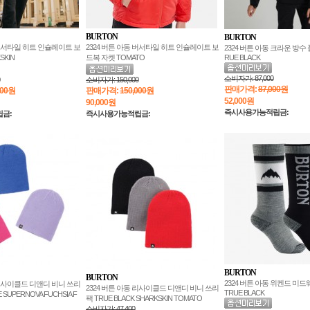
BURTON
BURTON
 버서타일 히트 인슐레이트 보
2324 버튼 아동 버서타일 히트 인슐레이트 보
2324 버튼 아동 크라운 방수
SKIN
드복 자켓 TOMATO
RUE BLACK
소비자가:
87,000
소비자가:
150,000
판매가격:
87,000원
000원
판매가격:
150,000원
52,000
원
90,000
원
즉시사용가능적립금:
금:
즉시사용가능적립금:
BURTON
BURTON
2324 버튼 아동 위켄드 미
 리사이클드 디앤디 비니 쓰리
2324 버튼 아동 리사이클드 디앤디 비니 쓰리
TRUE BLACK
 SUPERNOVA FUCHSIA F
팩 TRUE BLACK SHARKSKIN TOMATO
소비자가:
47,400