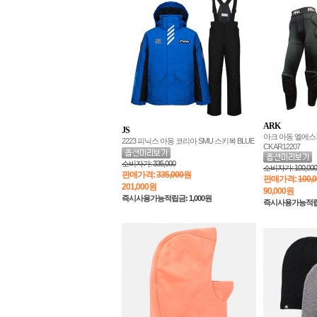
ARK
JS
아크 아동 엘에스지
2223 피닉스 아동 코리아 SMU 스키복 BLUE
CK AR12207
소비자가:
335,000
소비자가:
100,000
판매가격:
335,000원
판매가격:
100,
201,000
원
90,000
원
즉시사용가능적립금: 1,000원
즉시사용가능적립