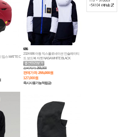
686
2324 686 아동 익스폴로네이션 인슐레이티
 밉스 MATTE C
드 보드복 자켓 NASA WHITE BLACK
소비자가:
255,000
판매가격:
255,000원
127,000
원
원
즉시사용가능적립금: