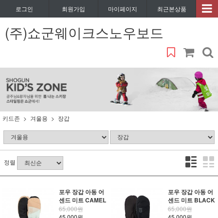
로그인
회원가입
마이페이지
최근본상품
(주)쇼군웨이크스노우보드
키드존
겨울용
장갑
정렬
포우 장갑 아동 어
포우 장갑 아동 어
센드 미트 CAMEL
센드 미트 BLACK
65,000원
65,000원
45,000원
45,000원