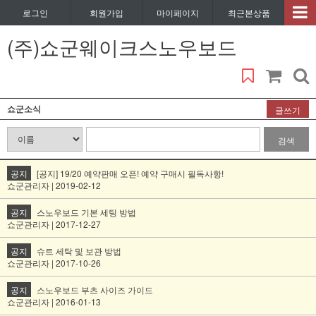
로그인
회원가입
마이페이지
최근본상품
(주)쇼군웨이크스노우보드
쇼군소식
글쓰기
검색
공지
[공지] 19/20 예약판매 오픈! 예약 구매시 필독사항!
쇼군관리자 | 2019-02-12
공지
스노우보드 기본 세팅 방법
쇼군관리자 | 2017-12-27
공지
슈트 세탁 및 보관 방법
쇼군관리자 | 2017-10-26
공지
스노우보드 부츠 사이즈 가이드
쇼군관리자 | 2016-01-13