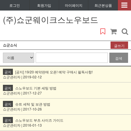
로그인
회원가입
마이페이지
최근본상품
(주)쇼군웨이크스노우보드
쇼군소식
글쓰기
검색
공지
[공지] 19/20 예약판매 오픈! 예약 구매시 필독사항!
쇼군관리자 | 2019-02-12
공지
스노우보드 기본 세팅 방법
쇼군관리자 | 2017-12-27
공지
슈트 세탁 및 보관 방법
쇼군관리자 | 2017-10-26
공지
스노우보드 부츠 사이즈 가이드
쇼군관리자 | 2016-01-13