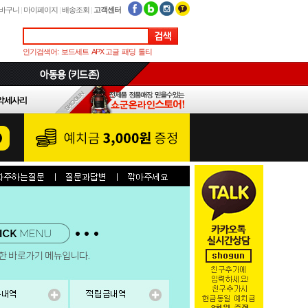
바구니
|
마이페이지
|
배송조회
|
고객센터
인기검색어:
보드세트
APX 고글
패딩
톨티