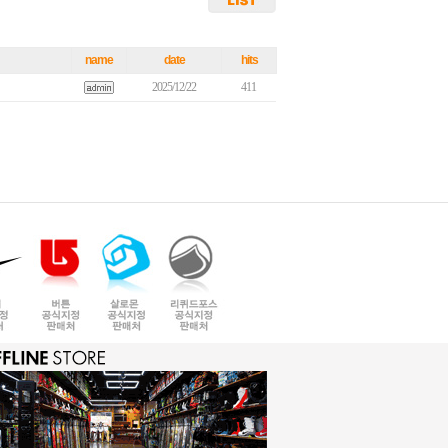
name
date
hits
2025/12/22
411