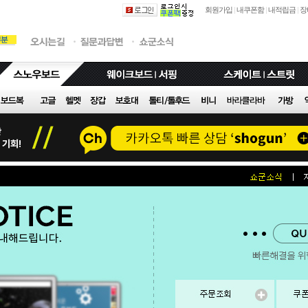
회원가입
|
내쿠폰함
|
내적립금
|
장