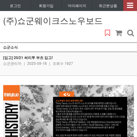
로그인
회원가입
마이페이지
최근본상품
(주)쇼군웨이크스노우보드
쇼군소식
[입고] 20/21 써리투 부츠 입고!
쇼군관리자
|
2020-09-18
|
조회수 1927