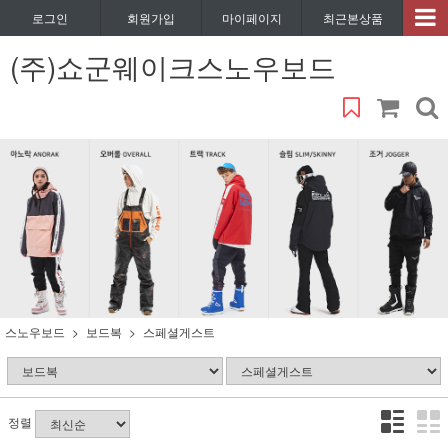
로그인
회원가입
마이페이지
최근본상품
(주)쇼군웨이크스노우보드
스노우보드
보드복
스페셜게스트
정렬