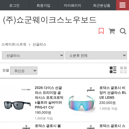
로그인
회원가입
마이페이지
최근본상품
(주)쇼군웨이크스노우보드
스케이트/스트릿
선글라스
정렬
2526 다이스 선글
로닥스 글로시 비
라스 프리미엄 글
앙키 선글라스 BL
라시스 포토크로믹
UE LENS
x울트라 실버미러
230,000원
PRG-01 CU
1,000원 적립
190,000원
1,000원 적립
로닥스 글로시 블
로닥스 글로시 스