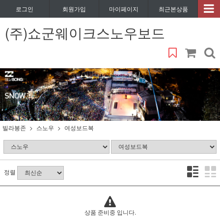
로그인
회원가입
마이페이지
최근본상품
(주)쇼군웨이크스노우보드
빌라봉존
스노우
여성보드복
정렬
상품 준비중 입니다.