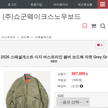
로그인
회원가입
마이페이지
최근본상품
(주)쇼군웨이크스노우보드
스노우보드
보드복
스페셜게스트
0
2526 스페셜게스트 이지 버스트라인 봄버 보드복 자켓 Grey Gr
een
367,000
상품가
원
적립금
1,000원
배송비
(조건)
SIZE