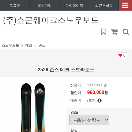
로그인
회원가입
마이페이지
최근본상품
(주)쇼군웨이크스노우보드
스노우보드
데크
존스
0
2526 존스 데크 스트라토스
상품가
1,225,000원
980,000
할인가
원
배송비
(조건)
SIZE
왁싱