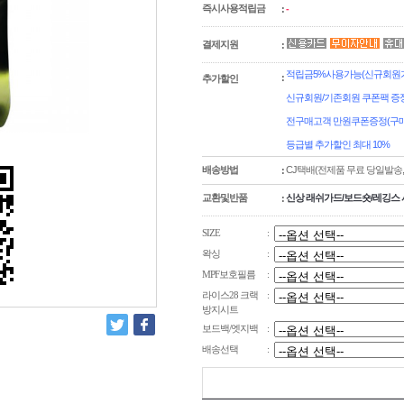
즉시사용적립금
:
-
결제지원
:
적립금5%사용가능(신규회원가입
:
추가할인
신규회원/기존회원 쿠폰팩 증정
전구매고객 만원쿠폰증정(구매
등급별 추가할인 최대 10%
배송방법
CJ택배(전제품 무료 당일발송
:
교환및반품
신상 래쉬가드/보드숏/레깅스 
:
SIZE
:
왁싱
:
MPF보호필름
:
라이스28 크랙
:
방지시트
보드백/엣지백
:
배송선택
: