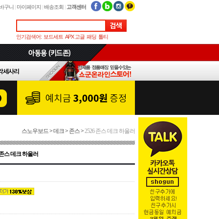
바구니
|
마이페이지
|
배송조회
|
고객센터
인기검색어:
보드세트
APX 고글
패딩
톨티
스노우보드
>
데크
>
존스
>
2526 존스 데크 하울러
6 존스 데크 하울러