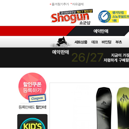
+
즐겨찾기추가
*
자유결제