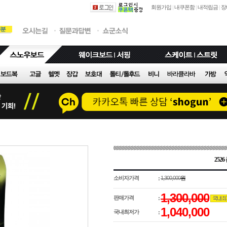
회원가입
|
내쿠폰함
|
내적립금
|
장
252
소비자가격
1,300,000
원
:
1,300,000
판매가격
:
1,040,000
국내최저가
: