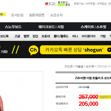
회원가입
|
내쿠폰함
|
내적립금
|
장
키드존
>
겨울용
>
보드복
>
2526 버튼 
2526 버튼 아동 토들러 2L 보드
소비자가격
257,000
원
:
257,000
판매가격
:
205,000
국내최저가
: