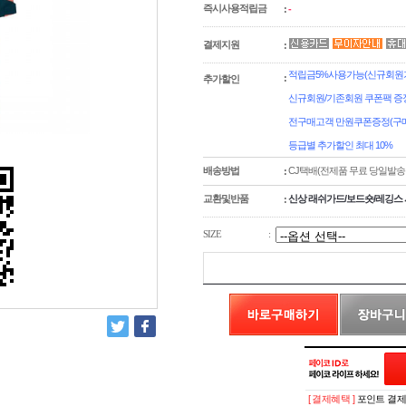
즉시사용적립금
:
-
결제지원
:
적립금5%사용가능(신규회원가
:
추가할인
신규회원/기존회원 쿠폰팩 증
전구매고객 만원쿠폰증정(구매
등급별 추가할인 최대 10%
배송방법
CJ택배(전제품 무료 당일발송
:
교환및반품
신상 래쉬가드/보드숏/레깅스 
:
SIZE
:
[ 결제혜택 ]
포인트 결제시