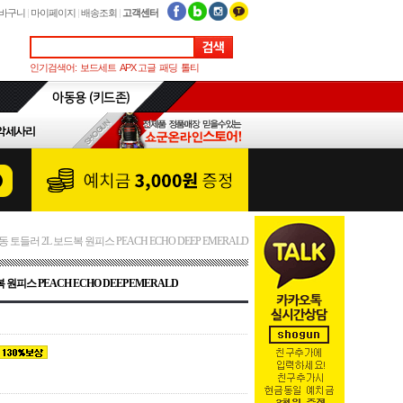
바구니
|
마이페이지
|
배송조회
|
고객센터
인기검색어:
보드세트
APX 고글
패딩
톨티
아동 토들러 2L 보드복 원피스 PEACH ECHO DEEP EMERALD
복 원피스 PEACH ECHO DEEP EMERALD