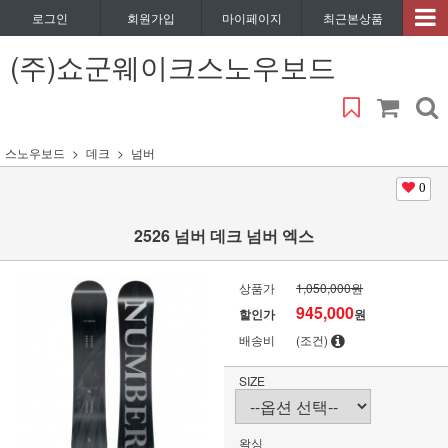
로그인
회원가입
마이페이지
최근본상품
(주)쇼군웨이크스노우보드
스노우보드
데크
넘버
0
2526 넘버 데크 넘버 엑스
상품가
1,050,000원
945,000
할인가
원
배송비
(조건)
SIZE
왁싱