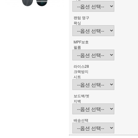
팬텀 영구
왁싱
MPF보호
필름
라이스28
크랙방지
시트
보드백/엣
지백
배송선택