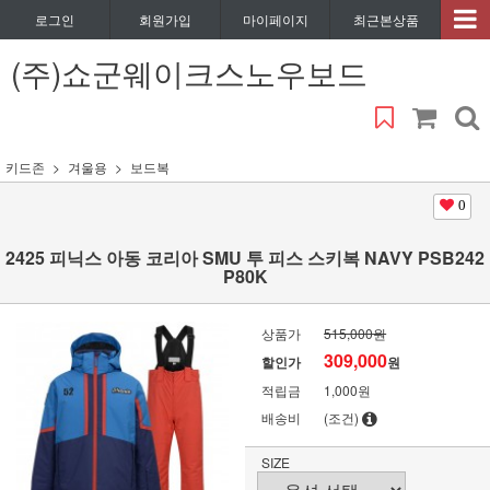
로그인
회원가입
마이페이지
최근본상품
(주)쇼군웨이크스노우보드
키드존
겨울용
보드복
0
2425 피닉스 아동 코리아 SMU 투 피스 스키복 NAVY PSB242
P80K
상품가
515,000원
309,000
할인가
원
적립금
1,000원
배송비
(조건)
SIZE