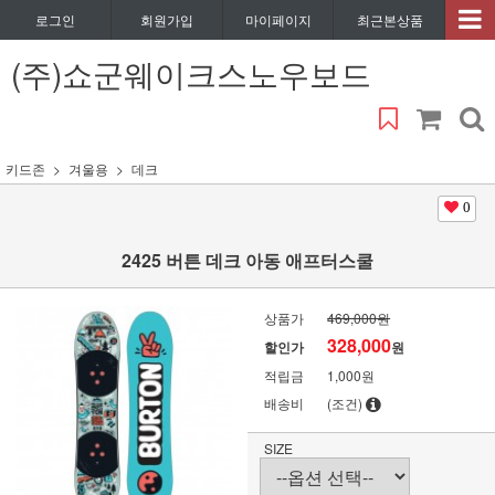
로그인
회원가입
마이페이지
최근본상품
(주)쇼군웨이크스노우보드
키드존
겨울용
데크
0
2425 버튼 데크 아동 애프터스쿨
상품가
469,000원
328,000
할인가
원
적립금
1,000원
배송비
(조건)
SIZE