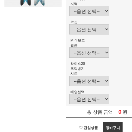
지백
왁싱
MPF보호
필름
라이스28
크랙방지
시트
배송선택
0
원
총 상품 금액
관심상품
장바구니