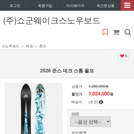
로그인
회원가입
마이페이지
최근본상품
(주)쇼군웨이크스노우보드
스노우보드
데크
존스
0
2526 존스 데크 스톰 울프
상품가
1,280,000원
1,024,000
할인가
원
배송비
(조건)
SIZE
보드백/엣