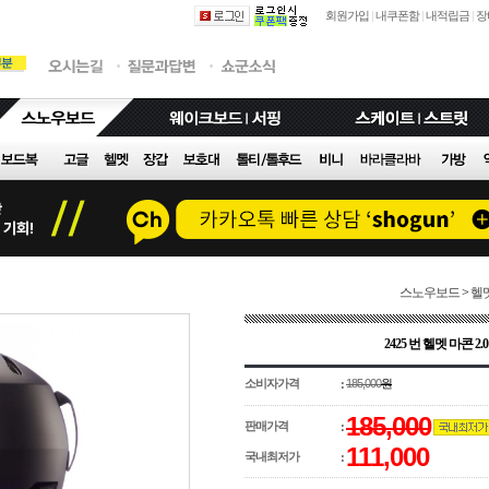
회원가입
|
내쿠폰함
|
내적립금
|
장
스노우보드
>
헬
2425 번 헬멧 마콘 2
소비자가격
185,000
원
:
185,000
판매가격
:
111,000
국내최저가
: