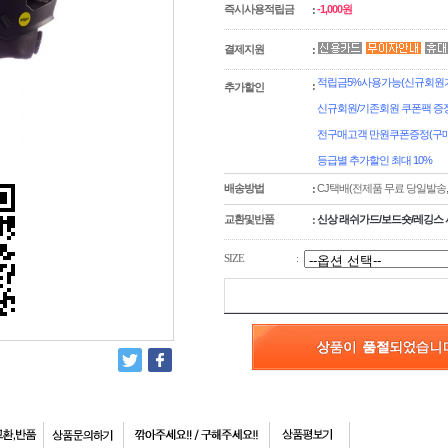
즉시사용적립금
-1,000원
:
결제지원
:
적립금5%사용가능(신규회원가입
:
추가할인
신규회원/기존회원 쿠폰팩 증정
전구매고객 만원쿠폰증정(구매
등급별 추가할인 최대 10%
배송방법
CJ택배(전제품 무료 당일발송
:
교환및반품
신상 래쉬가드/보드숏/레깅스 
:
SIZE
: