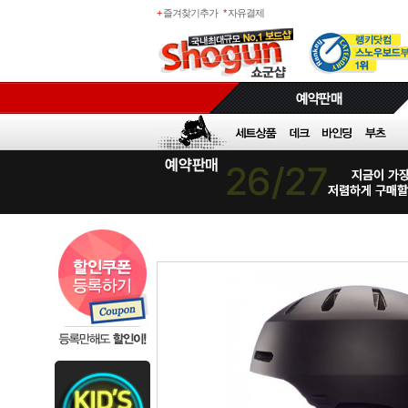
+
즐겨찾기추가
*
자유결제