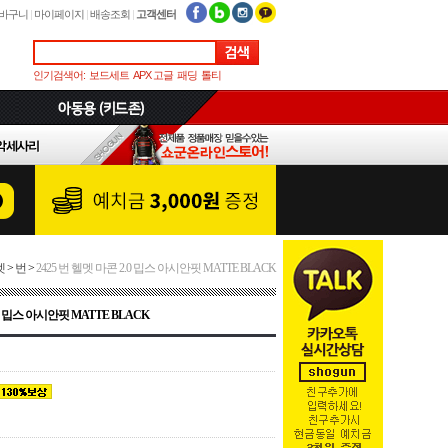
바구니
|
마이페이지
|
배송조회
|
고객센터
인기검색어:
보드세트
APX 고글
패딩
톨티
멧
>
번
>
2425 번 헬멧 마콘 2.0 밉스 아시안핏 MATTE BLACK
.0 밉스 아시안핏 MATTE BLACK