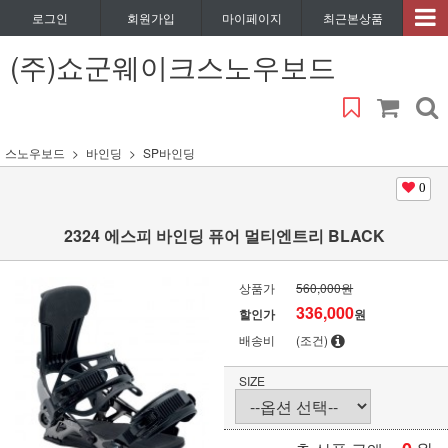
로그인
회원가입
마이페이지
최근본상품
(주)쇼군웨이크스노우보드
스노우보드
바인딩
SP바인딩
0
2324 에스피 바인딩 퓨어 멀티엔트리 BLACK
상품가
560,000원
336,000
할인가
원
배송비
(조건)
SIZE