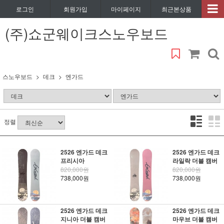
로그인
회원가입
마이페이지
최근본상품
(주)쇼군웨이크스노우보드
스노우보드
데크
엔가드
정렬
2526 엔가드 데크
2526 엔가드 데크
프리시아
라일락 더블 캠버
820,000원
820,000원
738,000원
738,000원
2526 엔가드 데크
2526 엔가드 데크
지니아 더블 캠버
마우브 더블 캠버