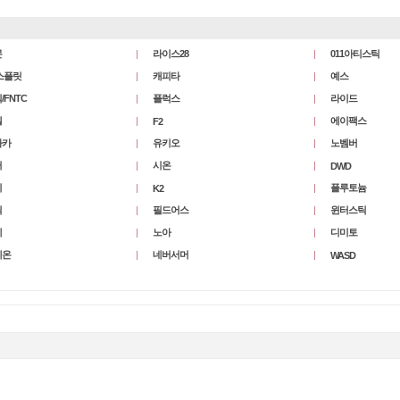
몬
라이스28
011아티스틱
스플릿
캐피타
예스
/FNTC
플럭스
라이드
쉘
에이팩스
F2
사카
유키오
노벰버
터
시온
DWD
이
플루토늄
K2
릭
필드어스
윈터스틱
레
노아
디미토
레온
네버서머
WASD