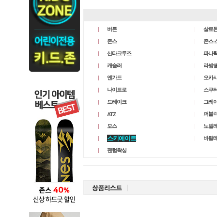
버튼
살로
존스
존스 
산타크루즈
파나틱
캐슬러
라방
엔가드
오카
나이트로
스쿠
드레이크
그레
퍼블
ATZ
모스
노빌
스키에이트
바탈
팬텀왁싱