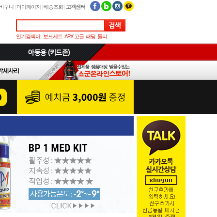
바구니
|
마이페이지
|
배송조회
|
고객센터
인기검색어:
보드세트
APX 고글
패딩
톨티