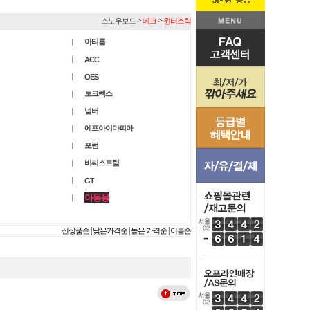
>
>
스노우보드
데크
윈터스틱
아티롬
ACC
OES
토크렉스
넘버
에프아이마피아
포럼
비씨스트림
GT
아동용
|
|
|
신상품순
낮은가격순
높은 가격순
이름순