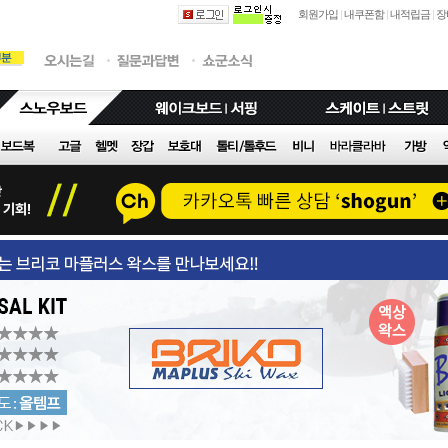
회원가입
|
내쿠폰함
|
내적립금
|
장